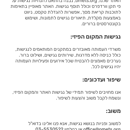
האתר שלנו, omets.org, נבנה בהתאם להנחיות נגישות על
פי תקן וורדפרס וכולל תוסף נגישות. האתר מאופיין בתאימות
לתוכנות קריאת מסך, אפשרות להגדלת טקסט, ניווט
באמצעות מקלדת, תיאורים נגישים לתמונות, ושימוש
בקונטרסטים ברורים.
נגישות המקום הפיזי:
משרדי העמותה מאובזרים במתקנים המותאמים לנגישות,
כולל כניסה ללא מדרגות, שירותים נגישים, ושילוט ברור.
נערכים מאמצים להבטיח שכל אירועים ופעילויות העמותה
יהיו נגישים לכל.
שיפור ועדכונים:
אנו מחויבים לשיפור תמידי של נגישות האתר והמקום הפיזי,
ונשמח לקבל משוב והצעות לשיפור.
משוב:
למשוב ופניות בנושא נגישות, אנא פנו אלינו בדוא"ל
office@omets.org
או בטלפון
03-5530522
.